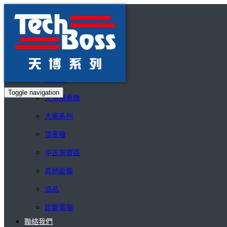
公司簡介
產品介紹
V3D四輪定位機
拆胎機
平衡機
Toggle navigation
天博頂車機
大車系列
頂車機
中古淘寶區
其他設備
油品
診斷電腦
聯絡我們